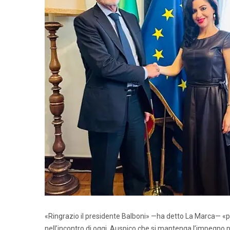
«Ringrazio il presidente Balboni» —ha detto La Marca— «pe
nell’incontro di oggi. Auspico che si mantenga l’impegno p