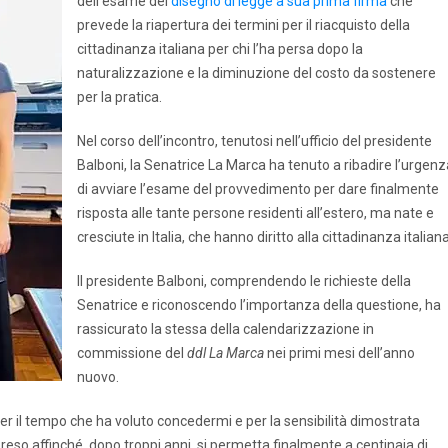
dell’esame del
disegno di legge a sua prima firma
che
prevede la riapertura dei termini per il riacquisto della
cittadinanza italiana per chi l’ha persa dopo la
naturalizzazione e la diminuzione del costo da sostenere
per la pratica.
Nel corso dell’incontro, tenutosi nell’ufficio del presidente
Balboni, la Senatrice La Marca ha tenuto a ribadire l’urgenz
di avviare l’esame del provvedimento per dare finalmente
risposta alle tante persone residenti all’estero, ma nate e
cresciute in Italia, che hanno diritto alla cittadinanza italiana
Il presidente Balboni, comprendendo le richieste della
Senatrice e riconoscendo l’importanza della questione, ha
rassicurato la stessa della calendarizzazione in
commissione del
ddl La Marca
nei primi mesi dell’anno
nuovo.
r il tempo che ha voluto concedermi e per la sensibilità dimostrata
reso affinché, dopo troppi anni, si permetta finalmente a centinaia di