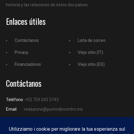
historia y las relaciones de estos dos países.
Enlaces útiles
Contáctanos
Lista de correo
Privacy
Viejo sitio (IT)
Financiadores
Viejo sitio (ES)
Contáctanos
Teléfono
+52 729 243 3743
Email:
redazione@puntodincontro.mx
PUNTODINCONTRO