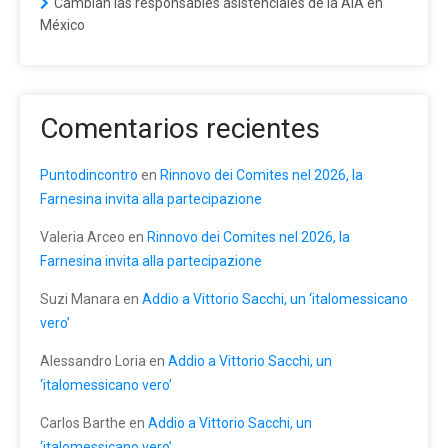
Cambian las responsables asistenciales de la AIA en
México
Comentarios recientes
Puntodincontro
en
Rinnovo dei Comites nel 2026, la
Farnesina invita alla partecipazione
Valeria Arceo
en
Rinnovo dei Comites nel 2026, la
Farnesina invita alla partecipazione
Suzi Manara
en
Addio a Vittorio Sacchi, un ‘italomessicano
vero’
Alessandro Loria
en
Addio a Vittorio Sacchi, un
‘italomessicano vero’
Carlos Barthe
en
Addio a Vittorio Sacchi, un
‘italomessicano vero’