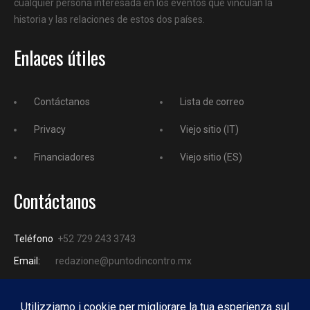
cualquier persona interesada en los eventos que vinculan la
historia y las relaciones de estos dos países.
Enlaces útiles
Contáctanos
Lista de correo
Privacy
Viejo sitio (IT)
Financiadores
Viejo sitio (ES)
Contáctanos
Teléfono
+52 729 243 3743
Email:
redazione@puntodincontro.mx