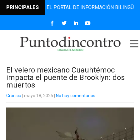
DINCONTRO, EL PORTAL DE INFORMACIÓN BILINGÜE QUE DES
PRINCIPALES
El velero mexicano Cuauhtémoc
impacta el puente de Brooklyn: dos
muertos
Crónica
| mayo 18, 2025
|
No hay comentarios