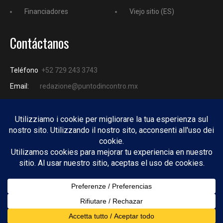
Financiadores
Viejo sitio (ES)
Contáctanos
Teléfono
+52 729 243 3743
Email:
redazione@puntodincontro.mx
PUNTODINCONTRO
Copyright © 2025 Puntodincontro
Design by
DisegnoW