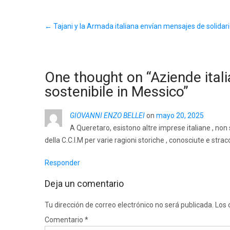
Post
←
Tajani y la Armada italiana envían mensajes de solidar
navigation
One thought on “
Aziende ita
sostenibile in Messico
”
GIOVANNI ENZO BELLEI
on
mayo 20, 2025
A Queretaro, esistono altre imprese italiane , non 
della C.C.I.M per varie ragioni storiche , conosciute e stra
Responder
Deja un comentario
Tu dirección de correo electrónico no será publicada.
Los 
Comentario
*