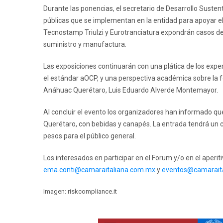
Durante las ponencias, el secretario de Desarrollo Sustent
públicas que se implementan en la entidad para apoyar el
Tecnostamp Triulzi y Eurotranciatura expondrán casos de 
suministro y manufactura.
Las exposiciones continuarán con una plática de los exper
el estándar aOCP, y una perspectiva académica sobre la fo
Anáhuac Querétaro, Luis Eduardo Alverde Montemayor.
Al concluir el evento los organizadores han informado que
Querétaro, con bebidas y canapés. La entrada tendrá un 
pesos para el público general.
Los interesados en participar en el Forum y/o en el aperi
ema.conti@camaraitaliana.com.mx
y
eventos@camarait
Imagen: riskcompliance.it