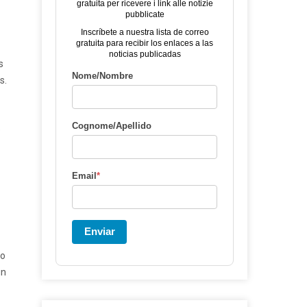
gratuita per ricevere i link alle notizie
pubblicate
Inscríbete a nuestra lista de correo
gratuita para recibir los enlaces a las
noticias publicadas
s
Nome/Nombre
s.
Cognome/Apellido
e
Email
*
Enviar
io
un