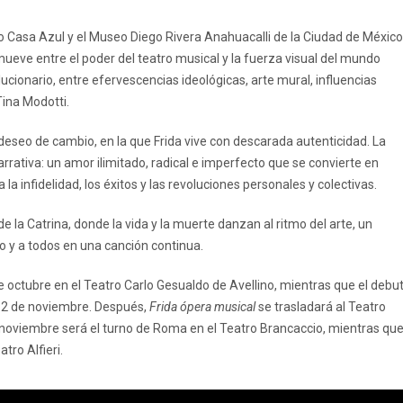
 Casa Azul y el Museo Diego Rivera Anahuacalli de la Ciudad de México
mueve entre el poder del teatro musical y la fuerza visual del mundo
ucionario, entre efervescencias ideológicas, arte mural, influencias
Tina Modotti.
deseo de cambio, en la que Frida vive con descarada autenticidad. La
narrativa: un amor ilimitado, radical e imperfecto que se convierte en
 la infidelidad, los éxitos y las revoluciones personales y colectivas.
de la Catrina, donde la vida y la muerte danzan al ritmo del arte, un
o y a todos en una canción continua.
 octubre en el Teatro Carlo Gesualdo de Avellino, mientras que el debu
al 2 de noviembre. Después,
Frida ópera musical
se trasladará al Teatro
de noviembre será el turno de Roma en el Teatro Brancaccio, mientras qu
atro Alfieri.