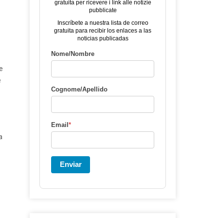
gratuita per ricevere i link alle notizie
pubblicate
Inscríbete a nuestra lista de correo
gratuita para recibir los enlaces a las
noticias publicadas
Nome/Nombre
de
e
Cognome/Apellido
Email
*
a
Enviar