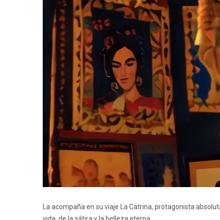
La acompaña en su viaje La Catrina, protagonista absoluta
vida, de la sátira y la belleza eterna.