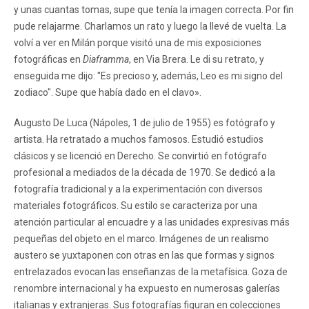
y unas cuantas tomas, supe que tenía la imagen correcta. Por fin
pude relajarme. Charlamos un rato y luego la llevé de vuelta. La
volví a ver en Milán porque visitó una de mis exposiciones
fotográficas en
Diaframma
, en Via Brera. Le di su retrato, y
enseguida me dijo: "Es precioso y, además, Leo es mi signo del
zodiaco". Supe que había dado en el clavo».
Augusto De Luca (Nápoles, 1 de julio de 1955) es fotógrafo y
artista. Ha retratado a muchos famosos. Estudió estudios
clásicos y se licenció en Derecho. Se convirtió en fotógrafo
profesional a mediados de la década de 1970. Se dedicó a la
fotografía tradicional y a la experimentación con diversos
materiales fotográficos. Su estilo se caracteriza por una
atención particular al encuadre y a las unidades expresivas más
pequeñas del objeto en el marco. Imágenes de un realismo
austero se yuxtaponen con otras en las que formas y signos
entrelazados evocan las enseñanzas de la metafísica. Goza de
renombre internacional y ha expuesto en numerosas galerías
italianas y extranjeras. Sus fotografías figuran en colecciones