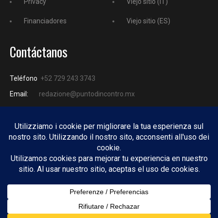
Privacy
Viejo sitio (IT)
Financiadores
Viejo sitio (ES)
Contáctanos
Teléfono
+52 729 243 3743
Email:
redazione@puntodincontro.mx
PUNTODINCONTRO
Copyright © 2025 Puntodincontro