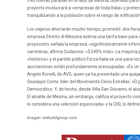
tres nuevas paradas en el lado de Mesina, diseñado para e
proyecto involucrará a «empresas de toda Italia» y pretend
tranquilizando a la población sobre el riesgo de infiltra
Los viajeros ahorrarán mucho tiempo, prometió: dos horas
empresa Stretto di Messina estima una tarifa base para c
proyección, señala la empresa, «significativamente inferi
carreteras, afirma Codacons: «3,540% más». La mayoría p
«histórico» y el partido político Forza Italia se une para r
asociaciones están profundamente preocupadas. «Es un vo
Angelo Bonelli, de AVS, quien ya ha presentado una queja
Giuseppe Conte, líder del Movimiento Cinco Estrellas. «El 
Democrático. Y, de hecho, desde Villa San Giovanni, el alc
El alcalde de Mesina, sin embargo, califica el proyecto c
lo considera una «elección equivocada» y la CISL lo define
Imagen: webuildgroup.com