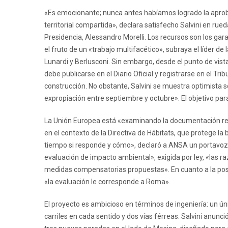
«Es emocionante; nunca antes habíamos logrado la aproba
territorial compartida», declara satisfecho Salvini en rue
Presidencia, Alessandro Morelli. Los recursos son los gar
el fruto de un «trabajo multifacético», subraya el líder d
Lunardi y Berlusconi. Sin embargo, desde el punto de vista
debe publicarse en el Diario Oficial y registrarse en el Tr
construcción. No obstante, Salvini se muestra optimista 
expropiación entre septiembre y octubre». El objetivo par
La Unión Europea está «examinando la documentación recib
en el contexto de la Directiva de Hábitats, que protege la 
tiempo si responde y cómo», declaró a ANSA un portavoz del
evaluación de impacto ambiental», exigida por ley, «las ra
medidas compensatorias propuestas». En cuanto a la posible
«la evaluación le corresponde a Roma».
El proyecto es ambicioso en términos de ingeniería: un úni
carriles en cada sentido y dos vías férreas. Salvini anun