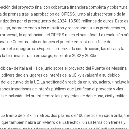
ción del proyecto final con cobertura financiera completa y cobertura
da de prensa tras la aprobación del CIPESS, junto al subsecretario de la
antizados por el presupuesto de 2024: 13,500 millones de euros. Este es
e la Liga, agradeciendo a los ministros y recordando a sus predecesores,
 procesal, la aprobación del CIPESS no es el paso final. La resolución aú
ibunal de Cuentas: solo entonces el puente entrará en la fase de
sobre el cronograma: «Espero comenzar la construcción, las obras y la
a la terminación, sin embargo, es «entre 2032 y 2033».
ida» de Italia el 11 de junio sobre el proyecto del Puente de Messina,
biodiversidad en lugares de interés de la UE «y evaluará a su debido
 ejecutivo de la UE. La notificación recibida en junio, aclaró, «incluye l
zones imperiosas de interés público» que justifican el proyecto y «las
 inclusión del puente entre los proyectos de doble uso, civil y militar,
co tramo de 3.3 kilómetros, dos pilares de 400 metros en cada orilla, tr
ció que también habrá un «Metro del Estrecho»: un sistema con trenes y