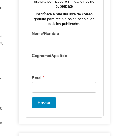
gratuita per ricevere i link alle notizie
pubblicate
on
Inscríbete a nuestra lista de correo
gratuita para recibir los enlaces a las
noticias publicadas
Nome/Nombre
a
n,
Cognome/Apellido
Email
*
r
Enviar
s
 a