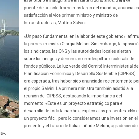
este otoño e inaugurarse en siete u ocho años. Será «el
puente de un solo tramo más largo del mundo», anuncia c
satisfacción el vice primer ministro y ministro de
Infraestructuras, Matteo Salvini.
«Un paso fundamental en la labor de este gobierno», afirm
la primera ministra Giorgia Meloni. Sin embargo, la oposició
los sindicatos, las ONG y las autoridades locales alertan
sobre los riesgos y denuncian un «despilfarro colosal» de
fondos públicos. La luz verde del Comité Interministerial de
Planificación Económica y Desarrollo Sostenible (CIPESS)
era esperada, tras haber sido anunciada recientemente po
el propio Salvini. La primera ministra también asistió a la
reunión del CIPESS, destacando la importancia del
momento: «Este es un proyecto estratégico para el
desarrollo de toda la nación», explicó a los presentes. «No e
un proyecto fácil, pero lo consideramos una inversión en el
presente y el futuro de Italia», añade Meloni, agradeciendo
a».