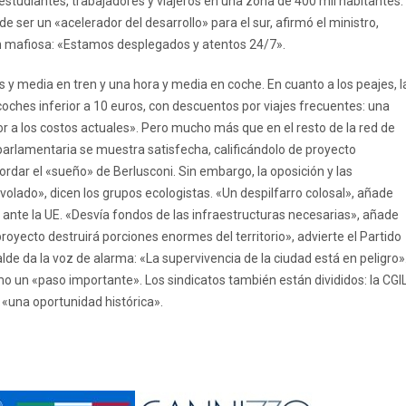
studiantes, trabajadores y viajeros en una zona de 400 mil habitantes. 
e ser un «acelerador del desarrollo» para el sur, afirmó el ministro,
ción mafiosa: «Estamos desplegados y atentos 24/7».
 y media en tren y una hora y media en coche. En cuanto a los peajes, l
oches inferior a 10 euros, con descuentos por viajes frecuentes: una
or a los costos actuales». Pero mucho más que en el resto de la red de
arlamentaria se muestra satisfecha, calificándolo de proyecto
ecordar el «sueño» de Berlusconi. Sin embargo, la oposición y las
lado», dicen los grupos ecologistas. «Un despilfarro colosal», añade
 ante la UE. «Desvía fondos de las infraestructuras necesarias», añade
proyecto destruirá porciones enormes del territorio», advierte el Partido
alde da la voz de alarma: «La supervivencia de la ciudad está en peligro»
omo un «paso importante». Los sindicatos también están divididos: la CGI
 «una oportunidad histórica».