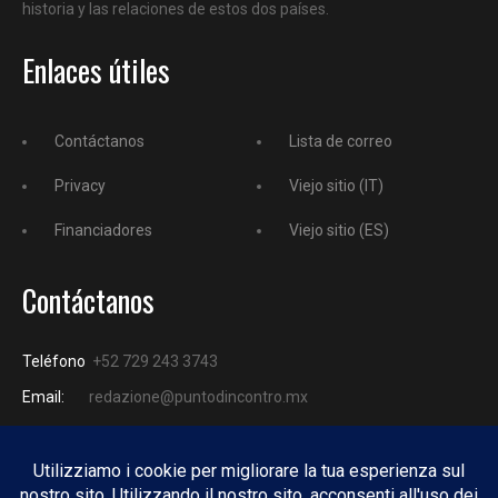
historia y las relaciones de estos dos países.
Enlaces útiles
Contáctanos
Lista de correo
Privacy
Viejo sitio (IT)
Financiadores
Viejo sitio (ES)
Contáctanos
Teléfono
+52 729 243 3743
Email:
redazione@puntodincontro.mx
PUNTODINCONTRO