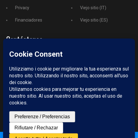
Privacy
Viejo sitio (IT)
Financiadores
Viejo sitio (ES)
Contáctanos
Teléfono
+52 729 243 3743
Email:
redazione@puntodincontro.mx
PUNTODINCONTRO