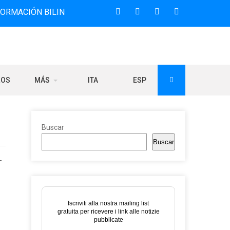
N BILINGÜE QUE DESDE 2006 DIFUNDE NOTICIAS SOBRE LA 
ROS
MÁS
ITA
ESP
Buscar
Buscar
-
Iscriviti alla nostra mailing list
gratuita per ricevere i link alle notizie
pubblicate