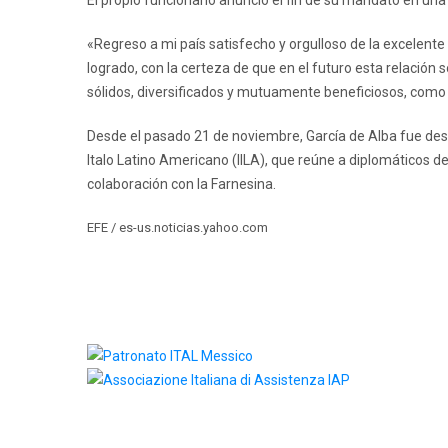
El propio funcionario anunció el fin de su mandato en una 
«Regreso a mi país satisfecho y orgulloso de la excelent
logrado, con la certeza de que en el futuro esta relación 
sólidos, diversificados y mutuamente beneficiosos, como 
Desde el pasado 21 de noviembre, García de Alba fue desi
Italo Latino Americano (IILA), que reúne a diplomáticos d
colaboración con la Farnesina.
EFE / es-us.noticias.yahoo.com