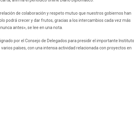
carta, afirma el periódico online
Diario Diplomático
.
e relación de colaboración y respeto mutuo que nuestros gobiernos han
solo podrá crecer y dar frutos, gracias a los intercambios cada vez más
nunca antes», se lee en una nota.
gnado por el Consejo de Delegados para presidir el importante Institut
e varios países, con una intensa actividad relacionada con proyectos en