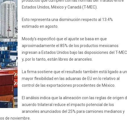
productos que cumplen con las normas del Tratado entre
Estados Unidos, México y Canadá (T-MEC).
Esto representa una disminución respecto al 13.4%
estimado en agosto.
Moody's especificó que el ajuste se basa en que
aproximadamente el 85% de los productos mexicanos
ingresan a Estados Unidos bajo las disposiciones del T-MEC
y, por lo tanto, están libres de aranceles.
La firma sostiene que el resultado también está ligado a u
mayor flexibilidad en las aduanas de EU en lo relativo al
control de las exportaciones procedentes de México.
El análisis indica que la alineación con las reglas de origen d
acuerdo trilateral reduce el impacto potencial de los
aranceles anunciados del 25% para camiones medianos y
pios de noviembre.