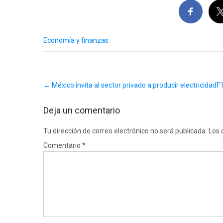
Economía y finanzas
Post
←
México invita al sector privado a producir electricidad
F1
navigation
Deja un comentario
Tu dirección de correo electrónico no será publicada.
Los 
Comentario
*