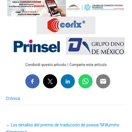
Condividi questo articolo / Comparte este artículo
Crónica
Post
←
Los detalles del premio de traducción de poesia 'M’illumino
navigation
d’immenso'