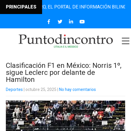
TODINCONTRO, EL PORTAL DE INFORMACIÓN BILINGÜE QUE D
PRINCIPALES
Clasificación F1 en México: Norris 1º,
sigue Leclerc por delante de
Hamilton
Deportes
| octubre 25, 2025
|
No hay comentarios