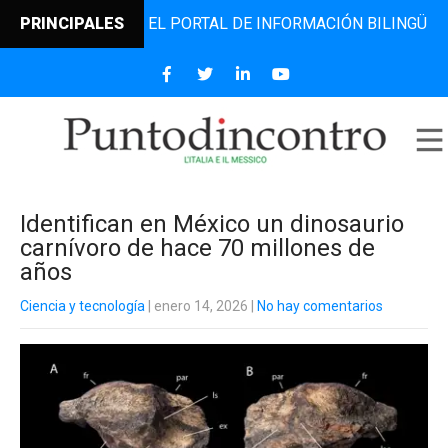
DINCONTRO, EL PORTAL DE INFORMACIÓN BILINGÜE QUE DES
PRINCIPALES
Identifican en México un dinosaurio
carnívoro de hace 70 millones de
años
Ciencia y tecnología
| enero 14, 2026
|
No hay comentarios