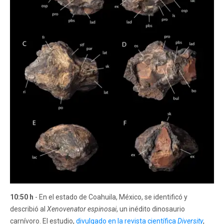
10:50 h
- En el estado de Coahuila, México, se identificó y
describió al
Xenovenator espinosai
, un inédito dinosaurio
carnívoro. El estudio,
divulgado en la revista científica
Diversity
,