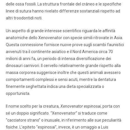
delle ossa fossili. La struttura frontale del cráneo e le specifiche
linee di sutura hanno rivelato differenze sostanziali rispetto ad
altri troodontidi noti.
Un aspetto di grande interesse scientifico riguarda le affinità
anatomiche dello Xenovenator con specie simili ritrovate in Asia.
Questa connessione fornisce nuove prove sugli scambi faunistici
avvenuti tra il continente asiatico e il Nord America circa 70
milioni di anni fa, un periodo di intensa diversificazione dei
dinosauri carnivori. Il cervello relativamente grande rispetto alla
massa corporea suggerisce inoltre che questi animali avessero
comportamenti complessi e sensi acuti, mentre la dentatura
finemente seghettata indica una dieta specializzata o
opportunista.
Il nome scelto per la creatura,
Xenovenator espinosai
, porta con
sé un doppio significato. “Xenovenator” si traduce come
“cacciatore strano” o inusuale, in riferimento alle sue peculiarità
fisiche. L’epiteto “espinosai”, invece, è un omaggio a Luis