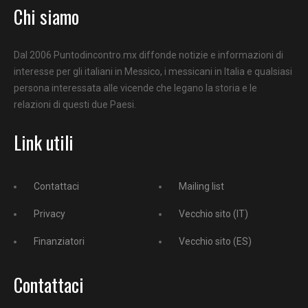
Chi siamo
Dal 2006 Puntodincontro.mx diffonde notizie e informazioni di
interesse per gli italiani in Messico, i messicani in Italia e qualsiasi
persona interessata alle vicende che legano la storia e le
relazioni di questi due Paesi.
Link utili
Contattaci
Mailing list
Privacy
Vecchio sito (IT)
Finanziatori
Vecchio sito (ES)
Contattaci