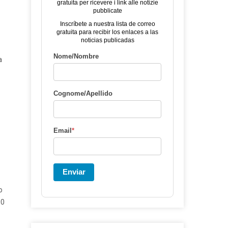
gratuita per ricevere i link alle notizie
pubblicate
Inscríbete a nuestra lista de correo
gratuita para recibir los enlaces a las
noticias publicadas
Nome/Nombre
a
Cognome/Apellido
Email
*
Enviar
o
00