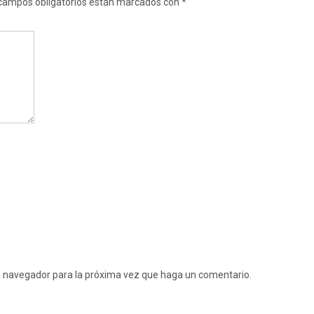
campos obligatorios están marcados con
*
te navegador para la próxima vez que haga un comentario.