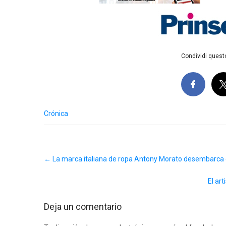
Condividi questo
Crónica
Post
←
La marca italiana de ropa Antony Morato desembarca
navigation
El ar
Deja un comentario