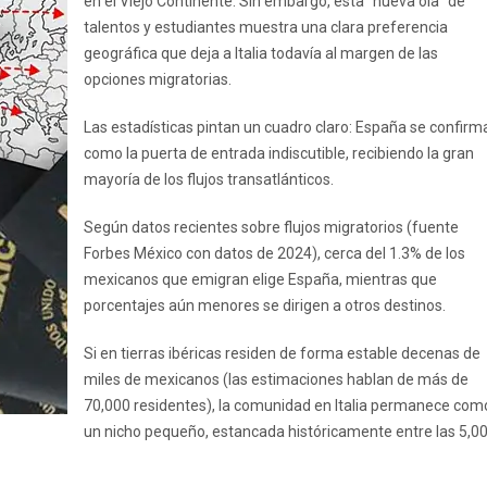
en el Viejo Continente. Sin embargo, esta "nueva ola" de
talentos y estudiantes muestra una clara preferencia
geográfica que deja a Italia todavía al margen de las
opciones migratorias.
Las estadísticas pintan un cuadro claro: España se confirm
como la puerta de entrada indiscutible, recibiendo la gran
mayoría de los flujos transatlánticos.
Según datos recientes sobre flujos migratorios (fuente
Forbes México con datos de 2024), cerca del 1.3% de los
mexicanos que emigran elige España, mientras que
porcentajes aún menores se dirigen a otros destinos.
Si en tierras ibéricas residen de forma estable decenas de
miles de mexicanos (las estimaciones hablan de más de
70,000 residentes), la comunidad en Italia permanece com
un nicho pequeño, estancada históricamente entre las 5,0