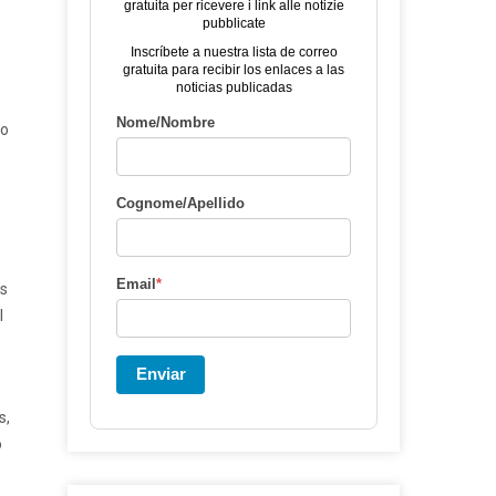
gratuita per ricevere i link alle notizie
pubblicate
Inscríbete a nuestra lista de correo
gratuita para recibir los enlaces a las
noticias publicadas
Nome/Nombre
to
Cognome/Apellido
Email
*
as
l
Enviar
s,
o