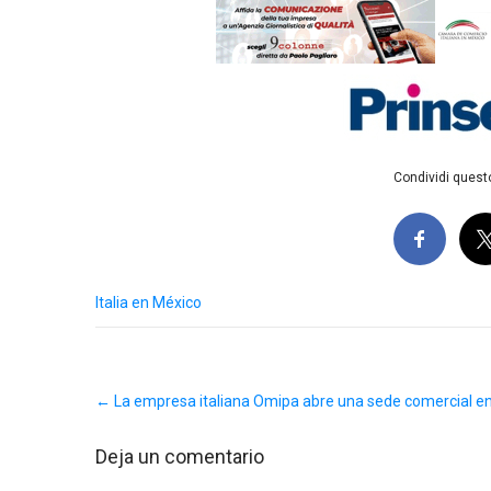
Condividi questo
Italia en México
Post
←
La empresa italiana Omipa abre una sede comercial e
navigation
Deja un comentario