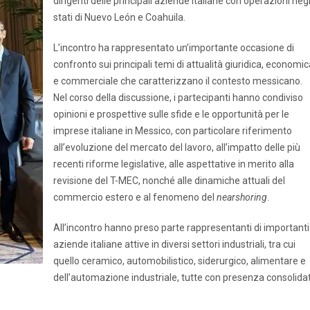
dirigenti delle principali aziende italiane con operazioni negl
stati di Nuevo León e Coahuila.
L’incontro ha rappresentato un’importante occasione di
confronto sui principali temi di attualità giuridica, economi
e commerciale che caratterizzano il contesto messicano.
Nel corso della discussione, i partecipanti hanno condiviso
opinioni e prospettive sulle sfide e le opportunità per le
imprese italiane in Messico, con particolare riferimento
all’evoluzione del mercato del lavoro, all’impatto delle più
recenti riforme legislative, alle aspettative in merito alla
revisione del T-MEC, nonché alle dinamiche attuali del
commercio estero e al fenomeno del
nearshoring
.
All’incontro hanno preso parte rappresentanti di importanti
aziende italiane attive in diversi settori industriali, tra cui
quello ceramico, automobilistico, siderurgico, alimentare e
dell’automazione industriale, tutte con presenza consolida