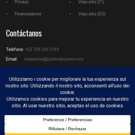
Privacy
Viejo sitio (IT)
Financiadores
Viejo sitio (ES)
Contáctanos
Teléfono
+52 729 243 3743
Email:
redazione@puntodincontro.mx
PUNTODINCONTRO
Copyright © 2025 Puntodincontro