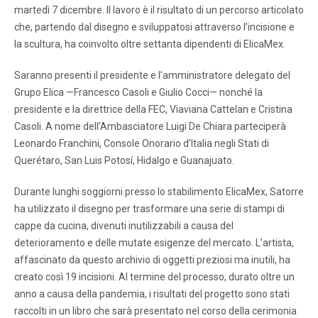
martedì 7 dicembre. Il lavoro è il risultato di un percorso articolato
che, partendo dal disegno e sviluppatosi attraverso l’incisione e
la scultura, ha coinvolto oltre settanta dipendenti di ElicaMex.
Saranno presenti il ​​presidente e l’amministratore delegato del
Grupo Elica —Francesco Casoli e Giulio Cocci— nonché la
presidente e la direttrice della FEC, Viaviana Cattelan e Cristina
Casoli. A nome dell’Ambasciatore Luigi De Chiara parteciperà
Leonardo Franchini, Console Onorario d’Italia negli Stati di
Querétaro, San Luis Potosí, Hidalgo e Guanajuato.
Durante lunghi soggiorni presso lo stabilimento ElicaMex, Satorre
ha utilizzato il disegno per trasformare una serie di stampi di
cappe da cucina, divenuti inutilizzabili a causa del
deterioramento e delle mutate esigenze del mercato. L’artista,
affascinato da questo archivio di oggetti preziosi ma inutili, ha
creato così 19 incisioni. Al termine del processo, durato oltre un
anno a causa della pandemia, i risultati del progetto sono stati
raccolti in un libro che sarà presentato nel corso della cerimonia