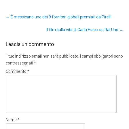
Post
←
È messicano uno dei 9 fornitori globali premiati da Pirelli
navigation
Il film sulla vita di Carla Fracci su Rai Uno
→
Lascia un commento
Il tuo indirizzo email non sarà pubblicato.
I campi obbligatori sono
contrassegnati
*
Commento
*
Nome
*