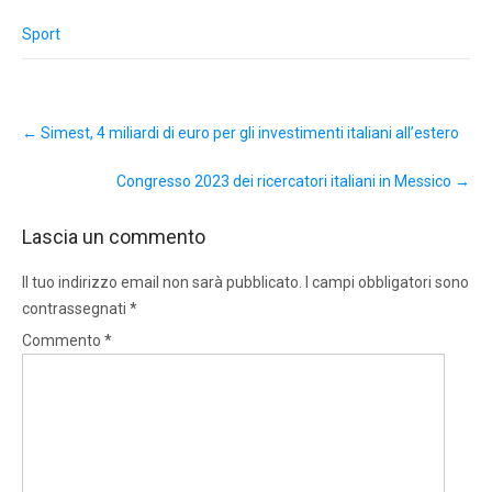
Sport
Post
←
Simest, 4 miliardi di euro per gli investimenti italiani all’estero
navigation
Congresso 2023 dei ricercatori italiani in Messico
→
Lascia un commento
Il tuo indirizzo email non sarà pubblicato.
I campi obbligatori sono
contrassegnati
*
Commento
*