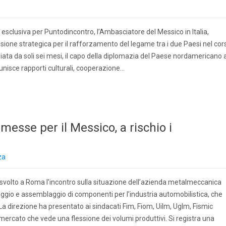
 esclusiva per Puntodincontro, l’Ambasciatore del Messico in Italia,
isione strategica per il rafforzamento del legame tra i due Paesi nel cor
iata da soli sei mesi, il capo della diplomazia del Paese nordamericano 
nisce rapporti culturali, cooperazione…
esse per il Messico, a rischio i
za
 è svolto a Roma l’incontro sulla situazione dell’azienda metalmeccanica
ggio e assemblaggio di componenti per l’industria automobilistica, che
La direzione ha presentato ai sindacati Fim, Fiom, Uilm, Uglm, Fismic
 mercato che vede una flessione dei volumi produttivi. Si registra una