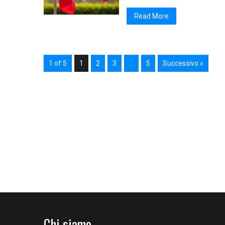
Read More
1 of 5
1
2
3
…
5
Successivo »
Chi siamo