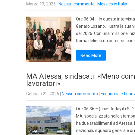
Marzo 13, 2026
|
Nessun commento
|
Messico in Italia
Ore 06.04 – In questa intervista
Genaro Lozano, illustra la sua v
del 2026. Con una missione iniz
Roma delinea un percorso che u
Read More
MA Atessa, sindacati: «Meno comm
lavoratori»
Gennaio 22, 2026
|
Nessun commento
|
Economia e finan
Ore 06.36 – (chietitoday.it) Si
MA, specializzata nello stampa
ha due stabilimenti ad Atessa. 
nazionali, il quadro generale di