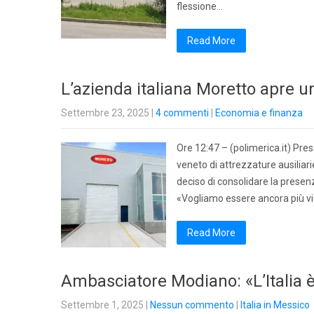
flessione…
Read More
L’azienda italiana Moretto apre un
Settembre 23, 2025
|
4 commenti
|
Economia e finanza
Ore 12:47 – (polimerica.it) Pres
veneto di attrezzature ausilia
deciso di consolidare la presen
«Vogliamo essere ancora più vici
Read More
Ambasciatore Modiano: «L’Italia è
Settembre 1, 2025
|
Nessun commento
|
Italia in Messico