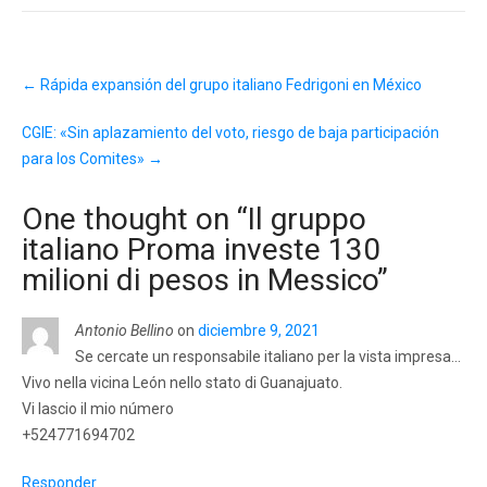
Post
←
Rápida expansión del grupo italiano Fedrigoni en México
navigation
CGIE: «Sin aplazamiento del voto, riesgo de baja participación
para los Comites»
→
One thought on “
Il gruppo
italiano Proma investe 130
milioni di pesos in Messico
”
Antonio Bellino
on
diciembre 9, 2021
Se cercate un responsabile italiano per la vista impresa…
Vivo nella vicina León nello stato di Guanajuato.
Vi lascio il mio número
+524771694702
Responder