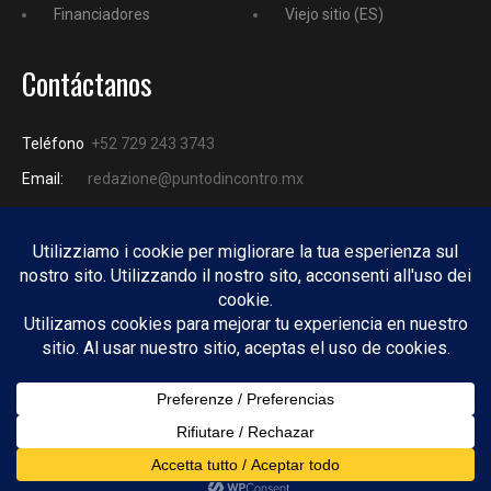
Financiadores
Viejo sitio (ES)
Contáctanos
Teléfono
+52 729 243 3743
Email:
redazione@puntodincontro.mx
PUNTODINCONTRO
Copyright © 2025 Puntodincontro
Design by
DisegnoW