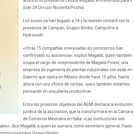
anunció su presidente Letizia Magaldi, entrevistada para Il
Sole 24 Ore por Nicoletta Picchio.
Los socios ya han llegado a 18 y la reunión contará con la
presencia de Campari, Gruppo Bimbo, Campofrio e
Hydrowatt.
«Otras 15 compañías interesadas en conocernos han
confirmado su asistencia», explicó Magaldi, quien también
ocupa el cargo de vicepresidente de Magaldi Power, una
empresa de ingeniería de plantas industriales con sede en
Salerno que opera en México desde hace 15 años, hasta
ahora con una oficina de ventas, «pero también estamos
pensando en una planta productiva».
Entre los próximos objetivos del AEMI destaca la evolución
jurídica de la asociación, que la transformará en la Cámara
de Comercio Mexicana en Italia. «Las instituciones son
rales», dice Magaldi, a quien se sumará, como secretario general, Paolo
imentaria mexicana Gruppo Bimbo.