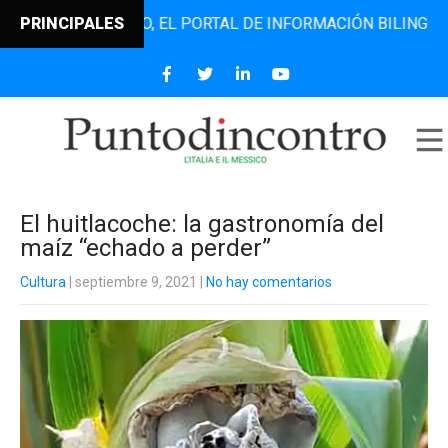
ODINCONTRO, EL PORTAL DE INFORMACIÓN BILINGÜE QUE DE
PRINCIPALES
El huitlacoche: la gastronomía del
maíz “echado a perder”
Cultura
| septiembre 9, 2021
|
No hay comentarios