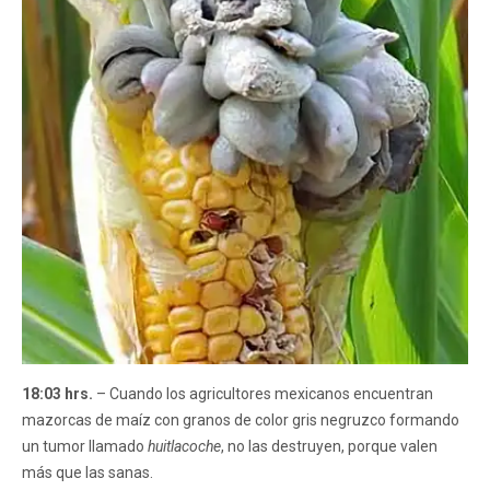
18:03 hrs.
– Cuando los agricultores mexicanos encuentran
mazorcas de maíz con granos de color gris negruzco formando
un tumor llamado
huitlacoche
, no las destruyen, porque valen
más que las sanas.