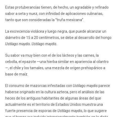
Estas protuberancias tienen, de hecho, un agradable y refinado
sabor a seta y nuez, con infinidad de aplicaciones culinarias,
tanto que son consideradas la “trufa mexicana”.
La excrecencia violácea y luego negra, que puede alcanzar un
diámetro de 15 a 20 centímetros, se debe al desarrollo del hongo
Ustilago maydis
.
Ustilago maydis
.
Su sabor va muy bien con el de los lácteos y las carnes, la
cebolla, el epazote —una hierba similar en apariencia al cilantro
—, el chile y los tamales, una mezcla de origen prehispánico a
base de maíz.
El consumo de mazorcas infestadas con
Ustilago maydis
parece
haberse originado en la cultura azteca, pero el análisis de las
heces de los antiguos habitantes de algunas áreas del que
actualmente es el territorio de Estados Unidos muestra una
fuerte presencia de esporas de
Ustilago maydis
, lo que sugiere
que el hongo era incluido intencionalmente también en la dieta