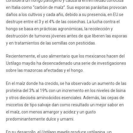
considera un hongo patógeno y causa la enfermedad conocida
en Italia como “carbón de maíz”. Sus esporas parásitas provocan
daños a los cultivos y cada año, debido a su presencia, en EU se
destruye entre el 3 y el 4% de las cosechas. La lucha contra el
hongo se basa en prácticas agronómicas, la recolección y
destrucción de tumores jóvenes antes de que liberen las esporas
y en tratamientos de las semillas con pesticidas.
Recientemente, el uso alimentario que los mexicanos hacen del
Ustilago maydis ha desencadenado una serie de investigaciones
sobre las mazorcas afectadas y el hongo.
En el maíz donde ha crecido, se ha observado un aumento de las
proteína del 3% al 19% con un incremento en los niveles de lisina
y otros dieciséis aminoácidos esenciales. Además, las cepas de
miccetos de tipo salvaje dan como resultado un mejor sabor en
el maíz, con menos amargor y acidez y un gusto
predominantemente dulce y umami.
En su desarrollo, el
Ustilago maydis
produce ustilagina, un