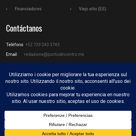
Financiadores
Viejo sitio (ES)
Contáctanos
Teléfono
+52 729 243 3743
Email:
redazione@puntodincontro.mx
PUNTODINCONTRO
Copyright © 2025 Puntodincontro
Design by
DisegnoW