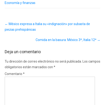
Economía y finanzas
Post
←
México expresa a Italia su «indignación» por subasta de
navigation
piezas prehispánicas
Comida en la basura: México 3º, Italia 12ª
→
Deja un comentario
Tu dirección de correo electrónico no será publicada.
Los campos
obligatorios están marcados con
*
Comentario
*