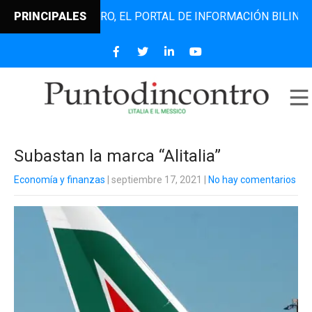
UNTODINCONTRO, EL PORTAL DE INFORMACIÓN BILINGÜE QUE
PRINCIPALES
Subastan la marca “Alitalia”
Economía y finanzas
| septiembre 17, 2021
|
No hay comentarios