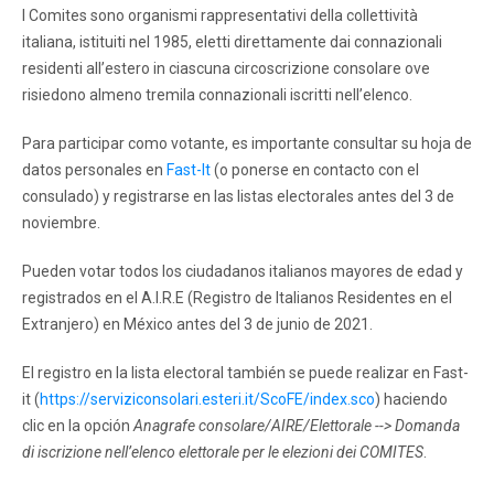
I Comites sono organismi rappresentativi della collettività
italiana, istituiti nel 1985, eletti direttamente dai connazionali
residenti all’estero in ciascuna circoscrizione consolare ove
risiedono almeno tremila connazionali iscritti nell’elenco.
Para participar como votante, es importante consultar su hoja de
datos personales en
Fast-It
(o ponerse en contacto con el
consulado) y registrarse en las listas electorales antes del 3 de
noviembre.
Pueden votar todos los ciudadanos italianos mayores de edad y
registrados en el A.I.R.E (Registro de Italianos Residentes en el
Extranjero) en México antes del 3 de junio de 2021.
El registro en la lista electoral también se puede realizar en Fast-
it (
https://serviziconsolari.esteri.it/ScoFE/index.sco
) haciendo
clic en la opción
Anagrafe consolare/AIRE/Elettorale --> Domanda
di iscrizione nell’elenco elettorale per le elezioni dei COMITES
.