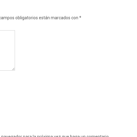
campos obligatorios están marcados con
*
te navegador para la próxima vez que haga un comentario.