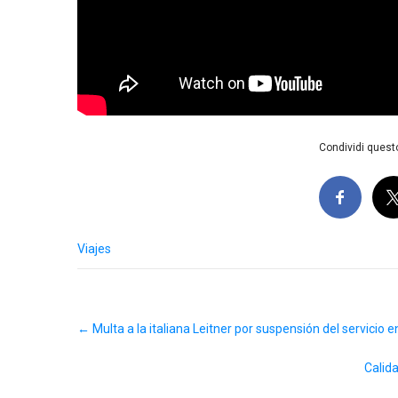
Condividi questo
Viajes
Post
←
Multa a la italiana Leitner por suspensión del servicio 
navigation
Calid