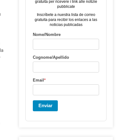
gratuita per ricevere i link alle notizie
pubblicate
s
Inscríbete a nuestra lista de correo
gratuita para recibir los enlaces a las
noticias publicadas
Nome/Nombre
n
la
Cognome/Apellido
r
Email
*
Enviar
n