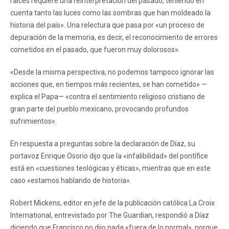
raíces requiere una reinterpretación del pasado, teniendo en
cuenta tanto las luces como las sombras que han moldeado la
historia del país». Una relectura que pasa por «un proceso de
depuración de la memoria, es decir, el reconocimiento de errores
cometidos en el pasado, que fueron muy dolorosos».
«Desde la misma perspectiva, no podemos tampoco ignorar las
acciones que, en tiempos más recientes, se han cometido» —
explica el Papa— «contra el sentimiento religioso cristiano de
gran parte del pueblo mexicano, provocando profundos
sufrimientos».
En respuesta a preguntas sobre la declaración de Díaz, su
portavoz Enrique Osorio dijo que la «infalibilidad» del pontífice
está en «cuestiones teológicas y éticas», mientras que en este
caso «estamos hablando de historia».
Robert Mickens, editor en jefe de la publicación católica La Croix
International, entrevistado por The Guardian, respondió a Díaz
diciendo que Francisco no dijo nada «fuera de lo normal», porque