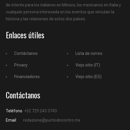
de interés para los italianos en México, los mexicanos en Italia y
cualquier persona interesada en los eventos que vinculan la
historia y las relaciones de estos dos países.
Enlaces útiles
Contáctanos
Lista de correo
Privacy
Viejo sitio (IT)
Financiadores
Viejo sitio (ES)
Contáctanos
Teléfono
+52 729 243 3743
Email:
redazione@puntodincontro.mx