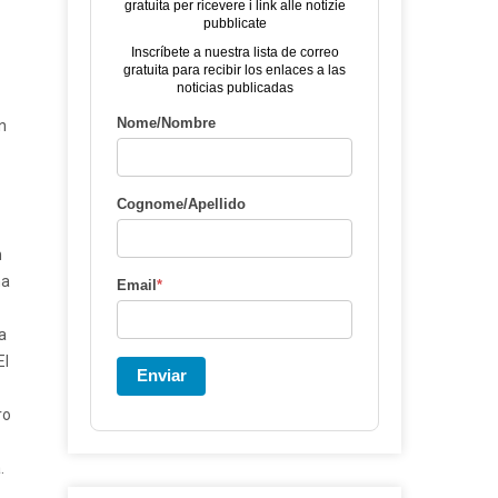
gratuita per ricevere i link alle notizie
pubblicate
Inscríbete a nuestra lista de correo
gratuita para recibir los enlaces a las
noticias publicadas
Nome/Nombre
n
Cognome/Apellido
n
na
Email
*
ta
El
Enviar
ro
.