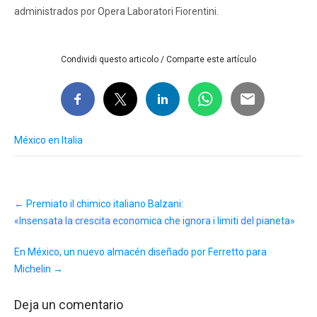
administrados por Opera Laboratori Fiorentini.
Condividi questo articolo / Comparte este artículo
México en Italia
Post
←
Premiato il chimico italiano Balzani:
navigation
«Insensata la crescita economica che ignora i limiti del pianeta»
En México, un nuevo almacén diseñado por Ferretto para
Michelin
→
Deja un comentario