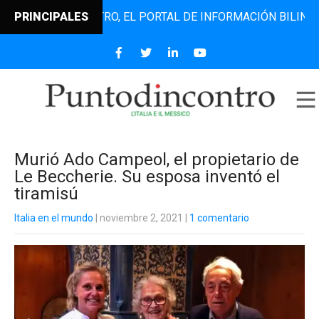
UNTODINCONTRO, EL PORTAL DE INFORMACIÓN BILINGÜE QUE
PRINCIPALES
Murió Ado Campeol, el propietario de
Le Beccherie. Su esposa inventó el
tiramisú
Italia en el mundo
| noviembre 2, 2021
|
1 comentario