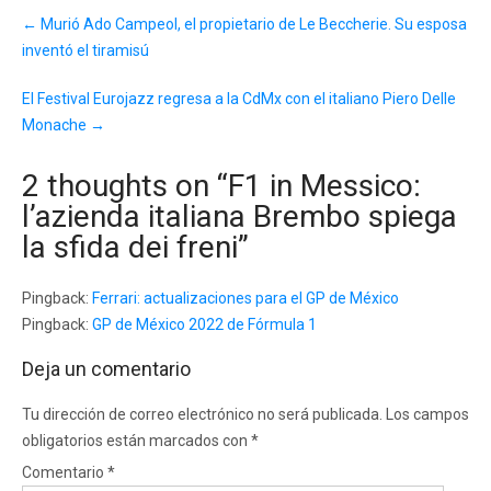
Post
←
Murió Ado Campeol, el propietario de Le Beccherie. Su esposa
navigation
inventó el tiramisú
El Festival Eurojazz regresa a la CdMx con el italiano Piero Delle
Monache
→
2 thoughts on “
F1 in Messico:
l’azienda italiana Brembo spiega
la sfida dei freni
”
Pingback:
Ferrari: actualizaciones para el GP de México
Pingback:
GP de México 2022 de Fórmula 1
Deja un comentario
Tu dirección de correo electrónico no será publicada.
Los campos
obligatorios están marcados con
*
Comentario
*