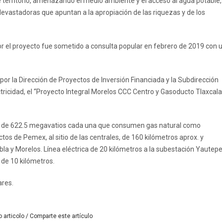
territorio, amenazando el medio ambiente y el acceso al agua potable,
evastadoras que apuntan a la apropiación de las riquezas y de los
r el proyecto fue sometido a consulta popular en febrero de 2019 con 
or la Dirección de Proyectos de Inversión Financiada y la Subdirección
tricidad, el “Proyecto Integral Morelos CCC Centro y Gasoducto Tlaxcala
do de 622.5 megavatios cada una que consumen gas natural como
tos de Pemex, al sitio de las centrales, de 160 kilómetros aprox. y
la y Morelos. Línea eléctrica de 20 kilómetros a la subestación Yautepe
de 10 kilómetros.
ares.
 articolo / Comparte este artículo