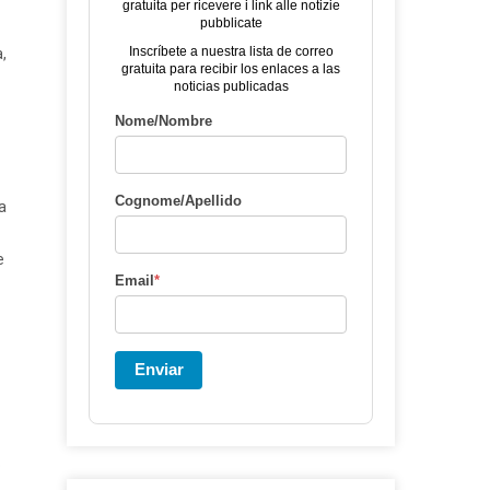
gratuita per ricevere i link alle notizie
pubblicate
Inscríbete a nuestra lista de correo
,
gratuita para recibir los enlaces a las
noticias publicadas
Nome/Nombre
Cognome/Apellido
a
e
Email
*
Enviar
o