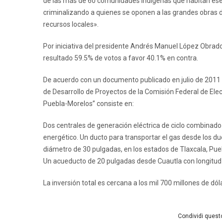
de las más de 60 comunidades indígenas que habitan ese 
criminalizando a quienes se oponen a las grandes obras d
recursos locales».
Por iniciativa del presidente Andrés Manuel López Obrado
resultado 59.5% de votos a favor 40.1% en contra.
De acuerdo con un documento publicado en julio de 2011 p
de Desarrollo de Proyectos de la Comisión Federal de Elec
Puebla-Morelos” consiste en:
Dos centrales de generación eléctrica de ciclo combina
energético. Un ducto para transportar el gas desde los duc
diámetro de 30 pulgadas, en los estados de Tlaxcala, Pueb
Un acueducto de 20 pulgadas desde Cuautla con longitud 
La inversión total es cercana a los mil 700 millones de dól
Condividi questo