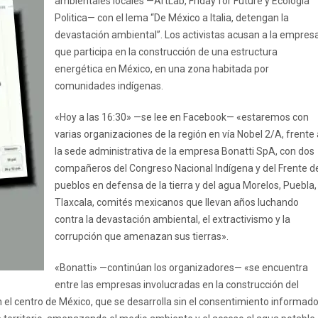
ambientales locales —ArtLab, Friday for Future y Ecologia
Politica— con el lema “De México a Italia, detengan la
devastación ambiental”. Los activistas acusan a la empresa
que participa en la construcción de una estructura
energética en México, en una zona habitada por
comunidades indígenas.
«Hoy a las 16:30» —se lee en Facebook— «estaremos con
varias organizaciones de la región en vía Nobel 2/A, frente 
la sede administrativa de la empresa Bonatti SpA, con dos
compañeros del Congreso Nacional Indígena y del Frente d
pueblos en defensa de la tierra y del agua Morelos, Puebla,
Tlaxcala, comités mexicanos que llevan años luchando
contra la devastación ambiental, el extractivismo y la
corrupción que amenazan sus tierras».
«Bonatti» —continúan los organizadores— «se encuentra
entre las empresas involucradas en la construcción del
 el centro de México, que se desarrolla sin el consentimiento informad