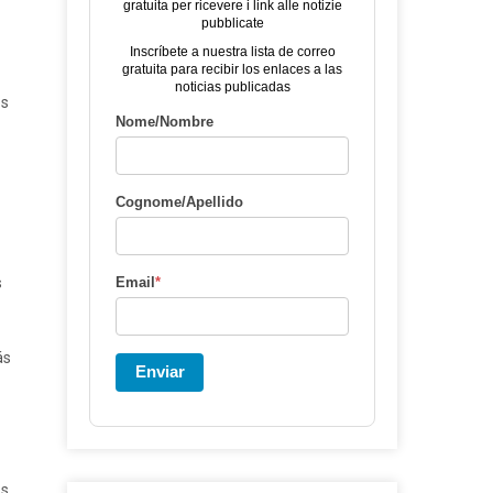
gratuita per ricevere i link alle notizie
pubblicate
Inscríbete a nuestra lista de correo
gratuita para recibir los enlaces a las
noticias publicadas
os
Nome/Nombre
Cognome/Apellido
s
Email
*
ás
Enviar
os