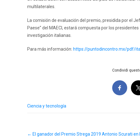
multilaterales.
La comisión de evaluación del premio, presidida por el Jef
Paese” del MAECI, estará compuesta por los presidentes o
investigación italianas.
Para más información:
https://puntodincontro.mx/pdf/ita
Condividi questo
Ciencia y tecnología
Post
←
El ganador del Premio Strega 2019 Antonio Scurati en l
navigation