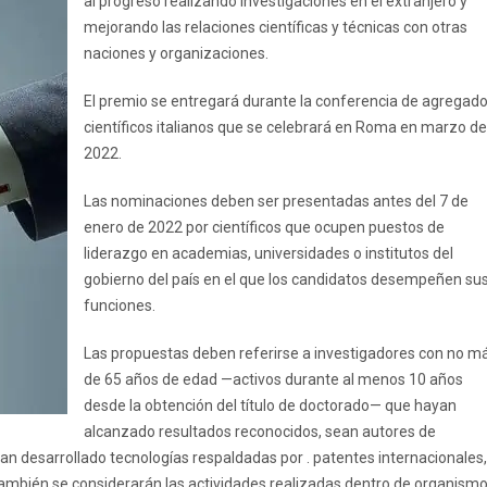
al progreso realizando investigaciones en el extranjero y
mejorando las relaciones científicas y técnicas con otras
naciones y organizaciones.
El premio se entregará durante la conferencia de agregad
científicos italianos que se celebrará en Roma en marzo de
2022.
Las nominaciones deben ser presentadas antes del 7 de
enero de 2022 por científicos que ocupen puestos de
liderazgo en academias, universidades o institutos del
gobierno del país en el que los candidatos desempeñen su
funciones.
Las propuestas deben referirse a investigadores con no m
de 65 años de edad —activos durante al menos 10 años
desde la obtención del título de doctorado— que hayan
alcanzado resultados reconocidos, sean autores de
an desarrollado tecnologías respaldadas por . patentes internacionales,
También se considerarán las actividades realizadas dentro de organism