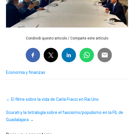
Condividi questo articolo / Comparte este artículo
Economía y finanzas
Post
←
El filme sobre la vida de Carla Fracci en Rai Uno
navigation
Scurati y la tetralogía sobre el fascismo/populismo en la FIL de
Guadalajara
→