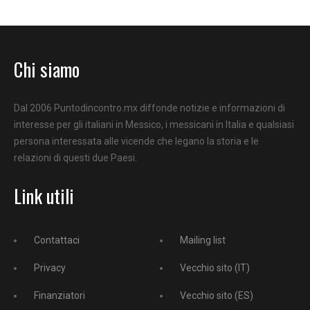
Chi siamo
Dal 2006 Puntodincontro.mx diffonde notizie e informazioni di
interesse per gli italiani in Messico, i messicani in Italia e qualsiasi
persona interessata alle vicende che legano la storia e le
relazioni di questi due Paesi.
Link utili
Contattaci
Mailing list
Privacy
Vecchio sito (IT)
Finanziatori
Vecchio sito (ES)