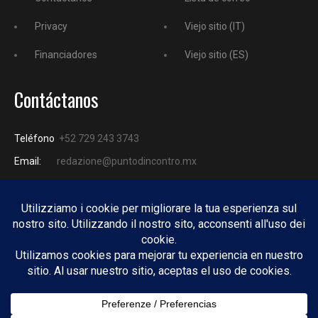
Privacy
Viejo sitio (IT)
Financiadores
Viejo sitio (ES)
Contáctanos
Teléfono
+52 729 243 3743
Email:
redazione@puntodincontro.mx
PUNTODINCONTRO