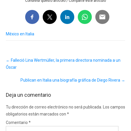
Condividi questo articolo / Comparte este artículo
México en Italia
Post
←
Falleció Lina Wertmüller, la primera directora nominada a un
navigation
Óscar
Publican en Italia una biografía gráfica de Diego Rivera
→
Deja un comentario
Tu dirección de correo electrónico no será publicada.
Los campos
obligatorios están marcados con
*
Comentario
*