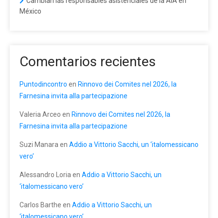
Cambian las responsables asistenciales de la AIA en
México
Comentarios recientes
Puntodincontro
en
Rinnovo dei Comites nel 2026, la
Farnesina invita alla partecipazione
Valeria Arceo
en
Rinnovo dei Comites nel 2026, la
Farnesina invita alla partecipazione
Suzi Manara
en
Addio a Vittorio Sacchi, un ‘italomessicano
vero’
Alessandro Loria
en
Addio a Vittorio Sacchi, un
‘italomessicano vero’
Carlos Barthe
en
Addio a Vittorio Sacchi, un
‘italomessicano vero’