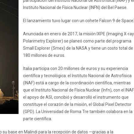
participación del Instituto Nacional de Astrofísica (INAF) y e
Instituto Nacional de Física Nuclear (INFN) del Bel Paese.
El lanzamiento tuvo lugar con un cohete Falcon 9 de Space
Anunciada en enero de 2017, la misión IXPE (Imaging X-ray
Polarimetry Explorer) se planeó como parte del programa
Small Explorer (Smex) de la NASA y tiene un costo total de
180 millones de euros.
Italia participa con 20 millones de euros y su experiencia
científica y tecnológica: el Instituto Nacional de Astrofísica
(INAF) está a cargo de la coordinación científica, mientras
que el Instituto Nacional de Física Nuclear (Infn), con el INAF
el apoyo de ASI, concibió y desarrolló el instrumento que
constituye el corazón de la misión, el Global Pixel Detector
(GPD). La Universidad de Roma Tre también colabora en la
parte científica.
o su base en Malindi para la recepción de datos —gracias a la