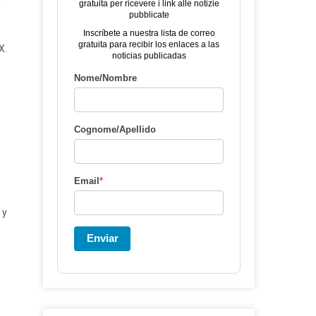
l
gratuita per ricevere i link alle notizie
pubblicate
Inscríbete a nuestra lista de correo
gratuita para recibir los enlaces a las
X.
noticias publicadas
Nome/Nombre
Cognome/Apellido
Email
*
 y
Enviar