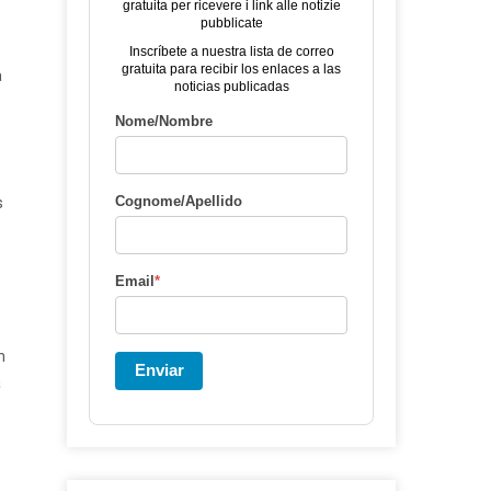
gratuita per ricevere i link alle notizie
pubblicate
Inscríbete a nuestra lista de correo
gratuita para recibir los enlaces a las
a
noticias publicadas
Nome/Nombre
Cognome/Apellido
s
Email
*
n
Enviar
a