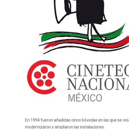
En 1994 fueron añadidas cinco bóvedas en las que se res
modernizaron y ampliaron las instalaciones.