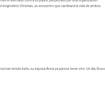
ntes el atentado contra su padre, perpetrado por una organización
o del enigmático Christian, un encuentro que cambiará la vida de ambos.
nca han tenido éxito, su esposa Anna ya parece tener otro. Un día, Brun