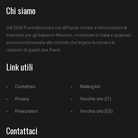
Chi siamo
Dal 2006 Puntodincontro.mx diffonde notizie e informazioni di
interesse per gli italiani in Messico, i messicani in Italia e qualsiasi
persona interessata alle vicende che legano la storia e le
relazioni di questi due Paesi.
Link utili
Contattaci
Mailing list
Privacy
Vecchio sito (IT)
Finanziatori
Vecchio sito (ES)
Contattaci