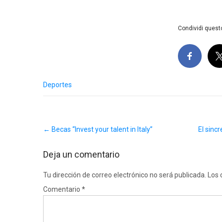
Condividi questo
Deportes
Post
←
Becas “Invest your talent in Italy”
El sinc
navigation
Deja un comentario
Tu dirección de correo electrónico no será publicada.
Los 
Comentario
*