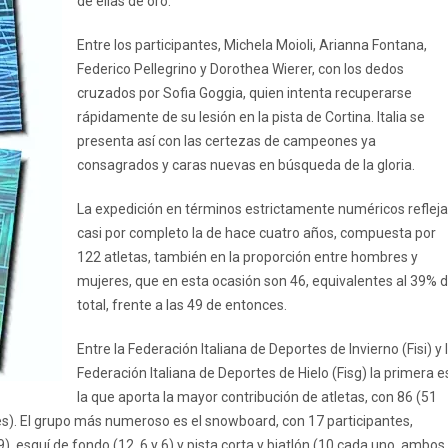
de ellas de oro.
Entre los participantes, Michela Moioli, Arianna Fontana,
Federico Pellegrino y Dorothea Wierer, con los dedos
cruzados por Sofia Goggia, quien intenta recuperarse
rápidamente de su lesión en la pista de Cortina. Italia se
presenta así con las certezas de campeones ya
consagrados y caras nuevas en búsqueda de la gloria.
La expedición en términos estrictamente numéricos refleja
casi por completo la de hace cuatro años, compuesta por
122 atletas, también en la proporción entre hombres y
mujeres, que en esta ocasión son 46, equivalentes al 39% d
total, frente a las 49 de entonces.
Entre la Federación Italiana de Deportes de Invierno (Fisi) y 
Federación Italiana de Deportes de Hielo (Fisg) la primera e
la que aporta la mayor contribución de atletas, con 86 (51
). El grupo más numeroso es el snowboard, con 17 participantes,
9), esquí de fondo (12, 6 y 6) y pista corta y biatlón (10 cada uno, ambos