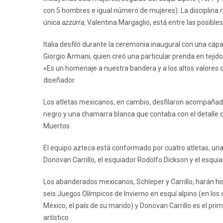
con 5 hombres e igual número de mujeres). La disciplina me
única
azzurra
, Valentina Margaglio, está entre las posibl
Italia desfiló durante la ceremonia inaugural con una capa
Giorgio Armani, quien creó una particular prenda en tejido t
«Es un homenaje a nuestra bandera y a los altos valores q
diseñador.
Los atletas mexicanos, en cambio, desfilaron acompaña
negro y una chamarra blanca que contaba con el detalle de
Muertos.
El equipo azteca está conformado por cuatro atletas, una
Donovan Carrillo, el esquiador Rodolfo Dickson y el esqu
Los abanderados mexicanos, Schleper y Carrillo, harán his
seis Juegos Olímpicos de Invierno en esquí alpino (en los
México, el país de su marido) y Donovan Carrillo es el pr
artístico.