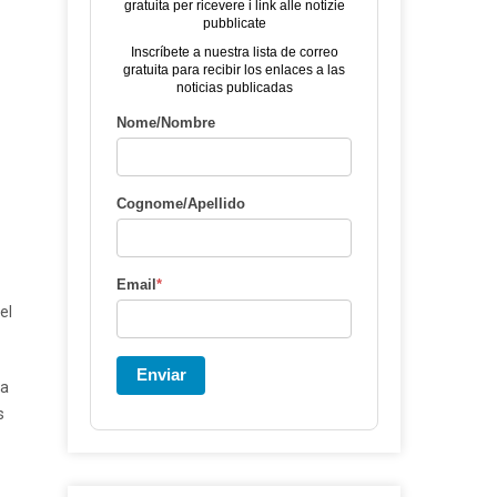
gratuita per ricevere i link alle notizie
pubblicate
Inscríbete a nuestra lista de correo
gratuita para recibir los enlaces a las
noticias publicadas
Nome/Nombre
Cognome/Apellido
Email
*
el
Enviar
la
s