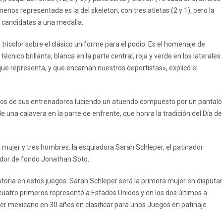
nos representada es la del skeleton, con tres atletas (2 y 1), pero la
es candidatas a una medalla.
 tricolor sobre el clásico uniforme para el podio. Es el homenaje de
écnico brillante, blanca en la parte central, roja y verde en los laterales.
ue representa, y que encarnan nuestros deportistas», explicó el
dos de sus entrenadores luciendo un atuendo compuesto por un pantal
 una calavera en la parte de enfrente, que honra la tradición del Día de
 mujer y tres hombres: la esquiadora Sarah Schleper, el patinador
iador de fondo Jonathan Soto.
toria en estos juegos: Sarah Schleper será la primera mujer en disputa
 cuatro primeros representó a Estados Unidos y en los dos últimos a
imer mexicano en 30 años en clasificar para unos Juegos en patinaje