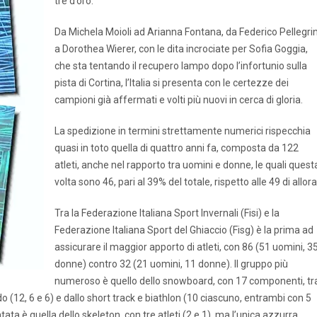
tre d’oro.
Da Michela Moioli ad Arianna Fontana, da Federico Pellegri
a Dorothea Wierer, con le dita incrociate per Sofia Goggia,
che sta tentando il recupero lampo dopo l’infortunio sulla
pista di Cortina, l’Italia si presenta con le certezze dei
campioni già affermati e volti più nuovi in cerca di gloria.
La spedizione in termini strettamente numerici rispecchia
quasi in toto quella di quattro anni fa, composta da 122
atleti, anche nel rapporto tra uomini e donne, le quali quest
volta sono 46, pari al 39% del totale, rispetto alle 49 di allora
Tra la Federazione Italiana Sport Invernali (Fisi) e la
Federazione Italiana Sport del Ghiaccio (Fisg) è la prima ad
assicurare il maggior apporto di atleti, con 86 (51 uomini, 3
donne) contro 32 (21 uomini, 11 donne). Il gruppo più
numeroso è quello dello snowboard, con 17 componenti, tra
ndo (12, 6 e 6) e dallo short track e biathlon (10 ciascuno, entrambi con 5
ta è quella dello skeleton, con tre atleti (2 e 1), ma l’unica azzurra,