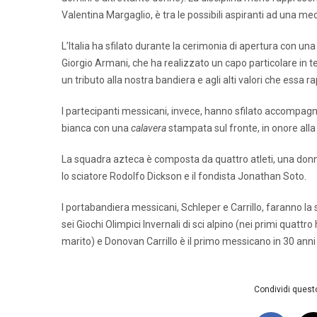
Valentina Margaglio, è tra le possibili aspiranti ad una med
L’Italia ha sfilato durante la cerimonia di apertura con una
Giorgio Armani, che ha realizzato un capo particolare in tes
un tributo alla nostra bandiera e agli alti valori che essa ra
I partecipanti messicani, invece, hanno sfilato accompagn
bianca con una
calavera
stampata sul fronte, in onore alla 
La squadra azteca è composta da quattro atleti, una donna 
lo sciatore Rodolfo Dickson e il fondista Jonathan Soto.
I portabandiera messicani, Schleper e Carrillo, faranno la
sei Giochi Olimpici Invernali di sci alpino (nei primi quattro
marito) e Donovan Carrillo è il primo messicano in 30 anni a 
Condividi questo