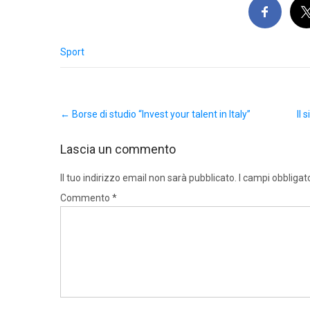
Sport
Post
←
Borse di studio “Invest your talent in Italy”
Il 
navigation
Lascia un commento
Il tuo indirizzo email non sarà pubblicato.
I campi obbligat
Commento
*