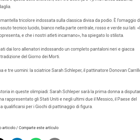
aglia.
 mantella tricolore indossata sulla classica divisa da podio. È l’omaggio d
suto tecnico lucido, bianco nella parte centrale, rosso e verde sui lati. «
ppresenta, e che i nostri atleti incarnano», ha spiegato lo stilista.
ati dai loro allenatori indossando un completo pantaloni neri e giacca
tradizione del Giorno dei Morti.
e tre uomini: la sciatrice Sarah Schleper, il pattinatore Donovan Carrill
 storia in queste olimpiadi: Sarah Schleper sarà la prima donna a disputa
 ha rappresentato gli Stati Uniti e negli ultimi due il Messico, il Paese del
qualificarsi per i Giochi di pattinaggio di figura.
 articolo / Comparte este artículo