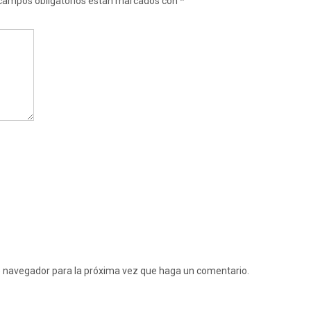
campos obligatorios están marcados con
*
te navegador para la próxima vez que haga un comentario.