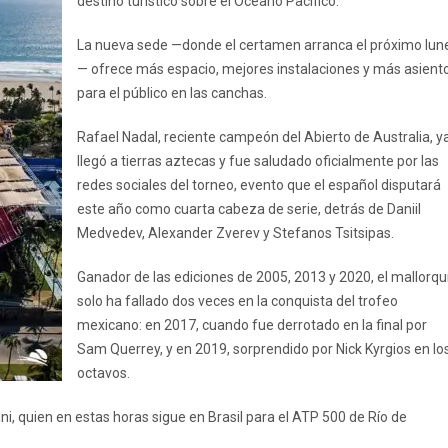
destino turístico sobre el Océano Pacífico.
La nueva sede —donde el certamen arranca el próximo lun
— ofrece más espacio, mejores instalaciones y más asient
para el público en las canchas.
Rafael Nadal, reciente campeón del Abierto de Australia, y
llegó a tierras aztecas y fue saludado oficialmente por las
redes sociales del torneo, evento que el español disputará
este año como cuarta cabeza de serie, detrás de Daniil
Medvedev, Alexander Zverev y Stefanos Tsitsipas.
Ganador de las ediciones de 2005, 2013 y 2020, el mallorqu
solo ha fallado dos veces en la conquista del trofeo
mexicano: en 2017, cuando fue derrotado en la final por
Sam Querrey, y en 2019, sorprendido por Nick Kyrgios en lo
octavos.
i, quien en estas horas sigue en Brasil para el ATP 500 de Río de