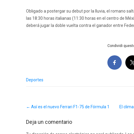
Obligado a postergar su debut por la lluvia, el romano salt
las 18:30 horas italianas (11:30 horas en el centro de Méxi
deberá jugar la doble vuelta contra el ganador entre Feder
Condividi questo
Deportes
Post
←
Así es el nuevo Ferrari F1-75 de Fórmula 1
El clim
navigation
Deja un comentario