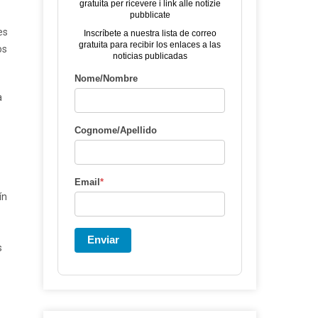
gratuita per ricevere i link alle notizie
pubblicate
es
Inscríbete a nuestra lista de correo
gratuita para recibir los enlaces a las
os
noticias publicadas
Nome/Nombre
a
Cognome/Apellido
Email
*
ín
Enviar
s